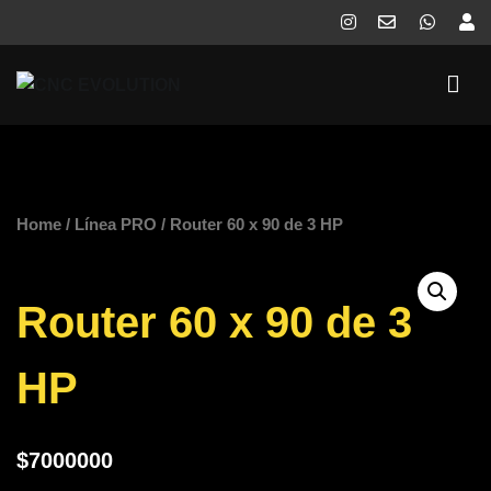
Saltar
al
contenido
CNC EVOLUTION
Somos una empresa dedicada al desarrollo y distribución de
equipos de corte automatizado (CNC) e impresoras 3D.
Home
/
Línea PRO
/ Router 60 x 90 de 3 HP
Router 60 x 90 de 3
HP
$
7000000