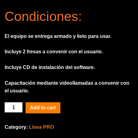
Condiciones:
El equipo se entrega armado y listo para usar.
Incluye 2 fresas a convenir con el usuario.
Incluye CD de instalación del software.
Capacitación mediante videollamadas a convenir con
el usuario.
Router
Add to cart
60
x
Category:
Línea PRO
90
de