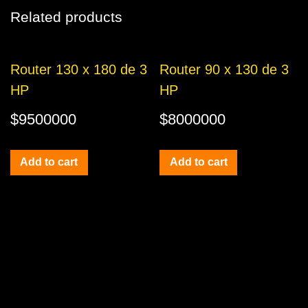
3
Related products
HP
quantity
Router 130 x 180 de 3
Router 90 x 130 de 3
HP
HP
$
9500000
$
8000000
Add to cart
Add to cart